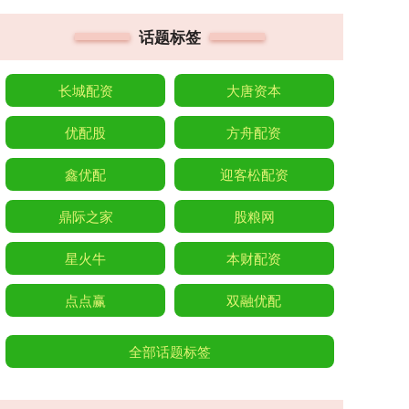
话题标签
长城配资
大唐资本
优配股
方舟配资
鑫优配
迎客松配资
鼎际之家
股粮网
星火牛
本财配资
点点赢
双融优配
全部话题标签