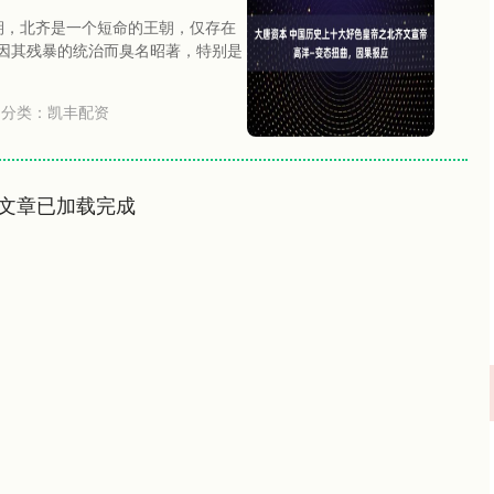
期，北齐是一个短命的王朝，仅存在
都因其残暴的统治而臭名昭著，特别是
分类：
凯丰配资
文章已加载完成
深证成指
14311.01
02%
200.89
1.42%