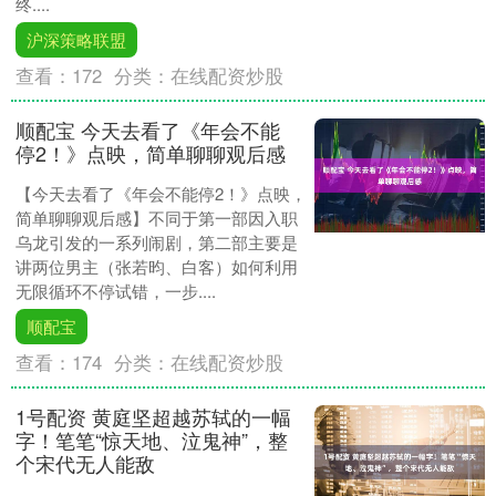
终....
沪深策略联盟
查看：
172
分类：
在线配资炒股
顺配宝 今天去看了《年会不能
停2！》点映，简单聊聊观后感
【今天去看了《年会不能停2！》点映，
简单聊聊观后感】不同于第一部因入职
乌龙引发的一系列闹剧，第二部主要是
讲两位男主（张若昀、白客）如何利用
无限循环不停试错，一步....
顺配宝
查看：
174
分类：
在线配资炒股
1号配资 黄庭坚超越苏轼的一幅
字！笔笔“惊天地、泣鬼神”，整
个宋代无人能敌