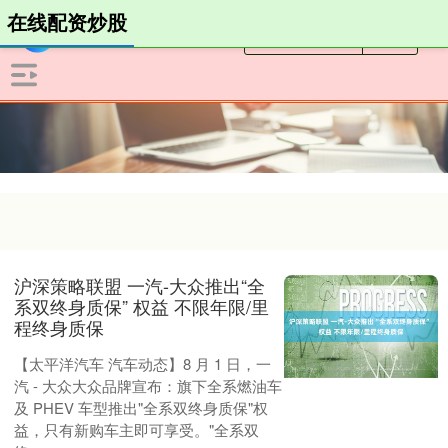
在线配资炒股
沪深策略联盟 一汽-大众推出“全
系双终身质保” 权益 不限年限/里
程终身质保
【太平洋汽车 汽车动态】8 月 1 日，一
汽 - 大众大众品牌宣布：旗下全系燃油车
及 PHEV 车型推出"全系双终身质保"权
益，只有新购车主即可享受。"全系双