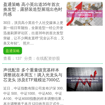
盈通策略 高小英出道35年首次
换发型，露脐装造型展现出色时
尚感
30日，演员高小英在个人社交媒体上更
新一组日常随拍，全新造型一经公开便
迅速刷屏评论区，出道35年的首次发型
突破，让不少网友直呼“完全认不出，又
美又年轻”。 照片....
盈通策略
查看：
137
分类：
在线配资炒股
声优配音 多个重量级宽基样本
调整就在本周五！调入光龙头与
芯龙头 涉及ETF规模近7000亿
近日，中证指数有限公司发布沪深 300、
中证 500、中证1000、中证A50、中证
A100、中证A500指数的样本调整结果，
本次调整将于本月12日收市后正式生....