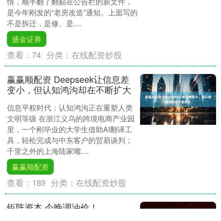
情，顺手翻了翻贴在公告栏的新文件，
是今年刚发的“老房改造”通知。上面写的
不是拆迁，是修、是....
盛金证券
查看：
74
分类：
在线配资炒股
赢赢顺配资 Deepseek让信息差
变小，但认知鸿沟却在不断扩大
信息平权时代：认知鸿沟正在重塑人类
文明等级 在浙江义乌的跨境电商产业园
里，一个刚毕业的大学生借助AI翻译工
具，轻松完成与中东客户的贸易谈判；
千里之外的上海陆家嘴....
赢赢顺配资
查看：
189
分类：
在线配资炒股
钜阵资本 今晚调油价！