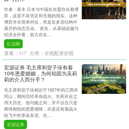
作者：蒋丰 日本与中国在东盟存在着博
弈，这是不容否定和无视的现实。这种
博弈并非简单对抗，而是在多层结构中
展开的动态互动。 首先，从基础设施与
经济合作看，双方存在....
红启网
查看：
117
分类：
在线配资炒股
宏源证券 毛主席和贺子珍有着
10年恩爱婚姻，为何却因为吴莉
莉的介入而分手？
毛主席和贺子珍相识于1927年的江西井
冈山，期间历经革命战火、生死长征之
伟大历史。他与她之间，并不仅仅只是
两情相悦的恩爱感情，亦是还有着战火
纷飞中的革命友谊、生....
宏源证券