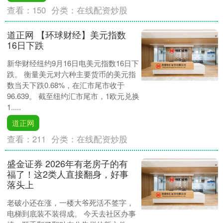
查看：
150
分类：
在线配资炒股
道正网 【环球财经】美元指数
16日下跌
新华财经纽约9月16日电美元指数16日下
跌。 衡量美元对六种主要货币的美元指
数当天下跌0.68%，在汇市尾市收于
96.639。 截至纽约汇市尾市，1欧元兑换
1.....
道正网
查看：
211
分类：
在线配资炒股
盛金证券 2026年有老房子的有
福了！这2类人直接翻身，好事
落头上
老破小还在涨，一楼大爷死活不签字，
电梯到底装不装得成。 今天去社区办事