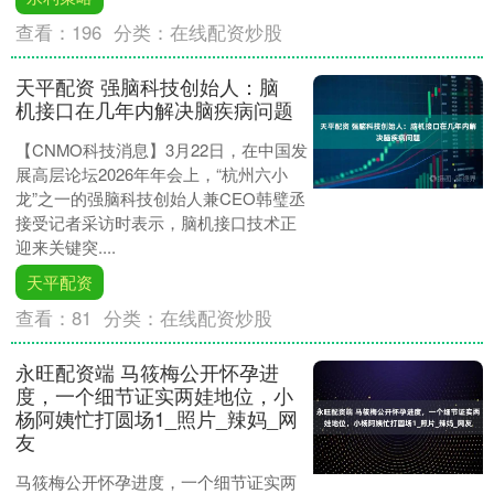
查看：
196
分类：
在线配资炒股
天平配资 强脑科技创始人：脑
机接口在几年内解决脑疾病问题
【CNMO科技消息】3月22日，在中国发
展高层论坛2026年年会上，“杭州六小
龙”之一的强脑科技创始人兼CEO韩璧丞
接受记者采访时表示，脑机接口技术正
迎来关键突....
天平配资
查看：
81
分类：
在线配资炒股
永旺配资端 马筱梅公开怀孕进
度，一个细节证实两娃地位，小
杨阿姨忙打圆场1_照片_辣妈_网
友
马筱梅公开怀孕进度，一个细节证实两