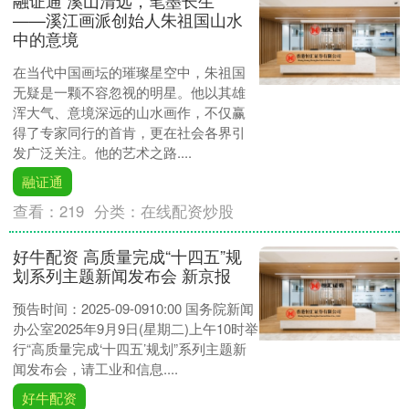
融证通 溪山清远，笔墨长生
——溪江画派创始人朱祖国山水
中的意境
在当代中国画坛的璀璨星空中，朱祖国
无疑是一颗不容忽视的明星。他以其雄
浑大气、意境深远的山水画作，不仅赢
得了专家同行的首肯，更在社会各界引
发广泛关注。他的艺术之路....
融证通
查看：
219
分类：
在线配资炒股
好牛配资 高质量完成“十四五”规
划系列主题新闻发布会 新京报
预告时间：2025-09-0910:00 国务院新闻
办公室2025年9月9日(星期二)上午10时举
行“高质量完成‘十四五’规划”系列主题新
闻发布会，请工业和信息....
好牛配资