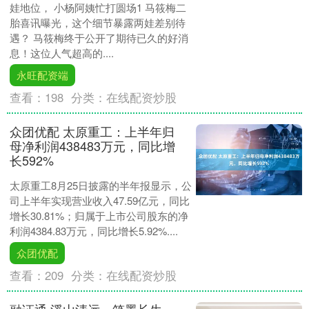
娃地位， 小杨阿姨忙打圆场1 马筱梅二
胎喜讯曝光，这个细节暴露两娃差别待
遇？ 马筱梅终于公开了期待已久的好消
息！这位人气超高的....
永旺配资端
查看：
198
分类：
在线配资炒股
众团优配 太原重工：上半年归
母净利润438483万元，同比增
长592%
太原重工8月25日披露的半年报显示，公
司上半年实现营业收入47.59亿元，同比
增长30.81%；归属于上市公司股东的净
利润4384.83万元，同比增长5.92%....
众团优配
查看：
209
分类：
在线配资炒股