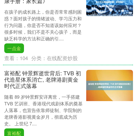
康手册：家长篇》
在孩子的成长路上，你是否常常感到困
惑？面对孩子的情绪波动、学习压力和
行为问题，你是否不知道该如何应对？
很多时候，我们不是不关心孩子，而是
缺乏科学的方法和正确的引....
一点金
查看：
104
分类：
在线配资炒股
富裕配 钟景辉逝世背后: TVB 初
代造星体系消亡, 老牌港剧黄金
时代正式落幕
随着 89 岁钟景辉安详离世，一手搭建
TVB 艺训班、香港现代戏剧体系的奠基
人落幕，也宣告依靠师徒制、学院制的
老牌香港影视黄金岁月，彻底成为历
史。 上世纪 7....
富裕配