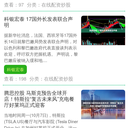
查看：
97
分类：
在线配资炒股
科银宏泰 17国外长发表联合声
明
据新华社消息，法国、西班牙等17国外
长14日就黎巴嫩局势发表联合声明，对
以色列和黎巴嫩政府代表直接谈判表示
欢迎，呼吁双方把握机遇。 声明说，黎
巴嫩应被纳入缓和地....
科银宏泰
查看：
198
分类：
在线配资炒股
腾思控股 马斯克预告全球开
店！特斯拉“复古未来风”充电餐
厅好莱坞正式迎客
当地时间周一(10月7日)，特斯拉
(TSLA.US)餐厅与汽车影院 (Tesla Diner
Drive-In) 在加州好莱坞正式开业。这一