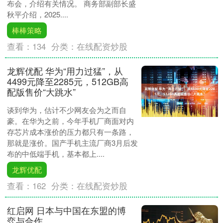
布会，介绍有关情况。 商务部副部长盛
秋平介绍，2025....
棒棒策略
查看：
134
分类：
在线配资炒股
龙辉优配 华为“用力过猛”，从
4499元降至2285元，512GB高
配版售价“大跳水”
谈到华为，估计不少网友会为之而自
豪。在华为之前，今年手机厂商面对内
存芯片成本涨价的压力都只有一条路，
那就是涨价。国产手机主流厂商3月后发
布的中低端手机，基本都上....
龙辉优配
查看：
162
分类：
在线配资炒股
红启网 日本与中国在东盟的博
弈与合作