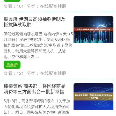
查看：
161
分类：
在线配资炒股
股鑫所 伊朗最高领袖称伊朗及
抵抗阵线取胜
伊朗最高领袖穆杰塔巴·哈梅内伊今天（5
月26日）发表声明指出，伊朗及地区抵
抗阵线在“第三次强加之战”中取得了显著
胜利，动用大量导弹和无人机，从陆
地、空中和海上发....
股鑫所
查看：
121
分类：
在线配资炒股
棒棒策略 商务部：将围绕商品
消费等三方面出台一批新举措
5月18日，商务部等6部门发布《关于加
力优化离境退税措施扩大入境消费的通
知》。同日，国务院新闻办举行新闻发