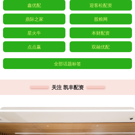
鑫优配
迎客松配资
鼎际之家
股粮网
星火牛
本财配资
点点赢
双融优配
全部话题标签
关注 凯丰配资