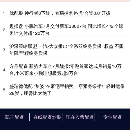
优配股 神行者8下线，奇瑞捷豹路虎“合资3.0”开拔
1、
趣操盘 小鹏汽车7月交付新车38027台 同比增长4% 全球
2、
累计交付超120万台
沪深策略联盟 一汽-大众推出“全系双终身质保” 权益 不限
3、
年限/里程终身质保
方舟配资 新势力车企7月战报:零跑首家达成月销超10万
4、
台,小米蔚来小鹏理想极氪超3万台
盛瑞德优配 “黎姿”在豪宅里拍照，穿紧身绿裙年轻时髦像
5、
28岁，腰臀比太绝了
凯丰配资
在线配资炒股
现在股票配资
专业配资