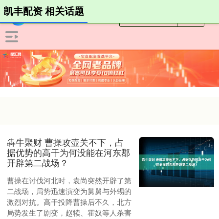
凯丰配资 相关话题
犇牛聚财 曹操攻壶关不下，占
据优势的高干为何没能在河东郡
开辟第二战场？
曹操在讨伐河北时，袁尚突然开辟了第
二战场，局势迅速演变为舅舅与外甥的
激烈对抗。高干投降曹操后不久，北方
局势发生了剧变，赵犊、霍奴等人杀害