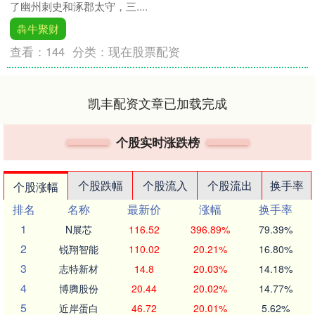
了幽州刺史和涿郡太守，三....
犇牛聚财
查看：
144
分类：
现在股票配资
凯丰配资文章已加载完成
个股实时涨跌榜
个股跌幅
个股流入
个股流出
换手率
个股涨幅
排名
名称
最新价
涨幅
换手率
1
N展芯
116.52
396.89%
79.39%
2
锐翔智能
110.02
20.21%
16.80%
3
志特新材
14.8
20.03%
14.18%
4
博腾股份
20.44
20.02%
14.77%
5
近岸蛋白
46.72
20.01%
5.62%