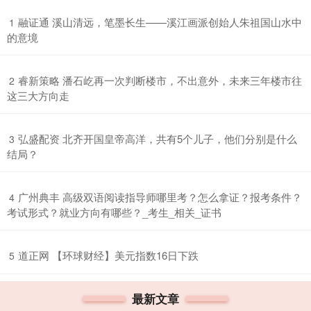
​融证通 溪山清远，笔墨长生——溪江画派创始人朱祖国山水中
1
的意境
​睿新策略 潘石屹再一次判断楼市，不出意外，未来三年楼市往
2
这三大方向走
​弘盛配资 北齐开国皇帝高洋，共有5个儿子，他们分别是什么
3
结局？
​广州典丰 高级双语阅读指导师哪里考？怎么拿证？报考条件？
4
考试形式？就业方向有哪些？_考生_相关_证书
​道正网 【环球财经】美元指数16日下跌
5
最新文章