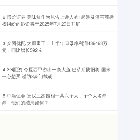
​博盈证券 美味鲜作为原告上诉人的1起涉及侵害商标
2
权纠纷的诉讼将于2025年7月29日开庭
​众团优配 太原重工：上半年归母净利润438483万
3
元，同比增长592%
​3G配资 今夏西甲游出一条大鱼 巴萨后防旧将 国米
4
一心想买 谨防3豪门截胡
​中融证券 蜀汉三杰四相一共六个人，个个大名鼎
5
鼎，他们的结局如何？