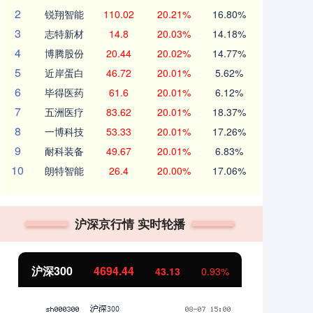
2
锐翔智能
110.02
20.21%
16.80%
3
志特新材
14.8
20.03%
14.18%
4
博腾股份
20.44
20.02%
14.77%
5
近岸蛋白
46.72
20.01%
5.62%
6
毕得医药
61.6
20.01%
6.12%
7
五洲医疗
83.62
20.01%
18.37%
8
一博科技
53.33
20.01%
17.26%
9
耐科装备
49.67
20.01%
6.83%
10
朗特智能
26.4
20.00%
17.06%
沪深京行情 实时轮播
北证50
1134.24
创
11.37
1.01%