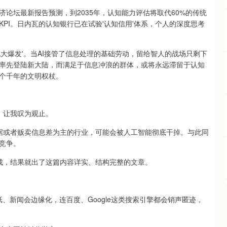
论坛最新报告预测，到2035年，认知能力评估将取代60%的传统
PI。日内瓦的认知银行已在试验'认知信用'体系，个人的深度思考
大爆发'。当AI接管了信息处理的基础劳动，留给智人的战场只剩下
率先登陆新大陆，而满足于信息冲浪的群体，或将永远滞留于认知
个千年的文明权杖。
美，让我叹为观止。
量数据或者贩卖信息差为主的行业，可能会被人工智能彻底干掉。与此同
竞争。
生成，结果就出了这篇内容详实、结构完整的文章。
、新闻会边缘化，连百度、Google这类搜索引擎都会销声匿迹，