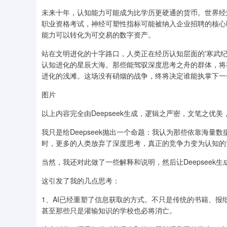
未来十年，认知能力可能成为比学历更硬通的货币。世界经济
职业资格考试，神经可塑性指标可能被纳入企业招聘的核心K
能力可以转化为可交易的数字资产。
站在文明进化的十字路口，人类正在经历认知层面的'寒武纪
认知进化的星辰大海。那些能驾驭深度思考之舟的群体，将
进化的浅滩。这场没有硝烟的战争，终将决定谁能执掌下一
图片
以上内容完全由Deepseek生成，逻辑之严密，文笔之优
我只是给Deepseek抛出一个命题：我认为那些依靠海
时，更多的人类放弃了深度思考，真正的竞争力变为认知的
当然，我还对此做了一些解释和说明，然后让Deepseek
这引发了我的几点思考：
1、AI已经重塑了信息获取的方式。不只是传统的书籍、报纸
甚至那些只是灌输知识的学校也必将消亡。