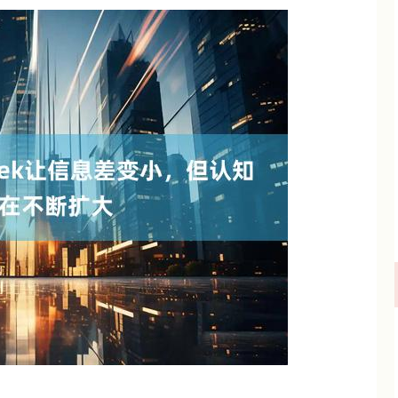
沪深300
4694.44
.42%
43.13
0.93%