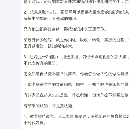
这个时代，还只知道对着课本和练习册补课刷题的学生，才
2、信息获取≠认知。互联网可以提供海量免费的知识和信
头脑中的知识，不是你的知识。
只有把知识穿过身体，那些知识才真正属于你。
穿过身体的过程，就是你消化、吸收、转化、实践的过程。
工具越发达，认知鸿沟越大。
3、思考是一种能力，用进废退。习惯于刷短视频的新人类
不代表你真的懂了。
怎么知道自己懂不懂？很简单。你会怎么做？你的做法有没
一知半解是学生的致命问题；同样，一知半解也是家长的思
有的家长说起来头头是道，什么都懂，但为什么不能帮助孩
有结果的认知，才是真认知。
4、教育亟待改善。人工智能越发达，感觉现在的教育模式
于时代发展。