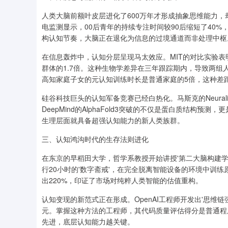
人类大脑前额叶皮层进化了600万年才形成抽象思维能力
电监测显示，00后青年的持续专注时间较90后缩短了40%，
构认知节奏，大脑正在退化为信息的过境通道而非处理中枢
在信息轰炸中，认知分层呈现马太效应。MIT的对比实验
群体的1.7倍。这种生物学差异在三年跟踪期内，导致两组
高知家庭子女的元认知训练时长是普通家庭的5倍，这种差
硅谷科技巨头的认知军备竞赛已经白热化。马斯克的Neura
DeepMind的AlphaFold3突破的不仅是蛋白质结构
生理层面就具备超强认知能力的新人类族群。
三、认知鸿沟时代的生存法则进化
在东京的早稻田大学，哲学系教授开始讲授'第二大脑构建
行20小时的'数字斋戒'，在完全脱离智能设备的环境中训
出220%，印证了市场对纯粹人类智能的估值重构。
认知变现的新范式正在形成。OpenAI工程师开发出'思维
元。掌握这种方法的工程师，其代码质量评估得分是普通程序员
先进，底层认知能力越关键。