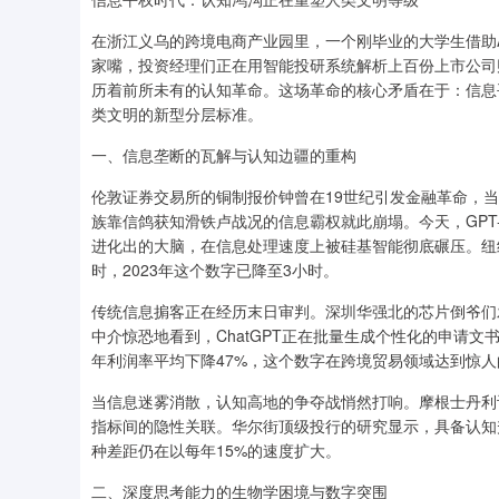
在浙江义乌的跨境电商产业园里，一个刚毕业的大学生借助
家嘴，投资经理们正在用智能投研系统解析上百份上市公司
历着前所未有的认知革命。这场革命的核心矛盾在于：信息
类文明的新型分层标准。
一、信息垄断的瓦解与认知边疆的重构
伦敦证券交易所的铜制报价钟曾在19世纪引发金融革命，
族靠信鸽获知滑铁卢战况的信息霸权就此崩塌。今天，GPT-
进化出的大脑，在信息处理速度上被硅基智能彻底碾压。纽约
时，2023年这个数字已降至3小时。
传统信息掮客正在经历末日审判。深圳华强北的芯片倒爷们
中介惊恐地看到，ChatGPT正在批量生成个性化的申请
年利润率平均下降47%，这个数字在跨境贸易领域达到惊人
当信息迷雾消散，认知高地的争夺战悄然打响。摩根士丹利
指标间的隐性关联。华尔街顶级投行的研究显示，具备认知
种差距仍在以每年15%的速度扩大。
二、深度思考能力的生物学困境与数字突围