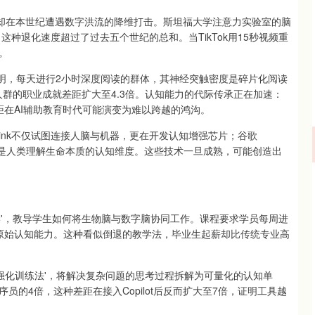
，却在本世纪遭遇数字洪流的降维打击。斯坦福大学注意力实验室的脑
这种退化速度超过了过去五个世纪的总和。当TikTok用15秒视频重
。
表明，每天进行2小时深度阅读的群体，其神经突触密度是碎片化阅读
人群的职业成就差距扩大至4.3倍。认知能力的代际传承正在加速：
距在AI辅助教育时代可能演变为难以跨越的鸿沟。
link不仅试图连接人脑与机器，更在开发认知增强芯片；谷歌
预测，更是人类理解生命本质的认知维度。这些技术一旦成熟，可能创造出
学'，教导学生如何将生物脑与数字脑协同工作。课程要求学员每周进
练原始认知能力。这种看似倒退的教学法，毕业生起薪却比传统专业高
链强化训练法'，将解决复杂问题的思考过程拆解为可量化的认知单
的4倍，这种差距在接入Copilot后反而扩大至7倍，证明工具越