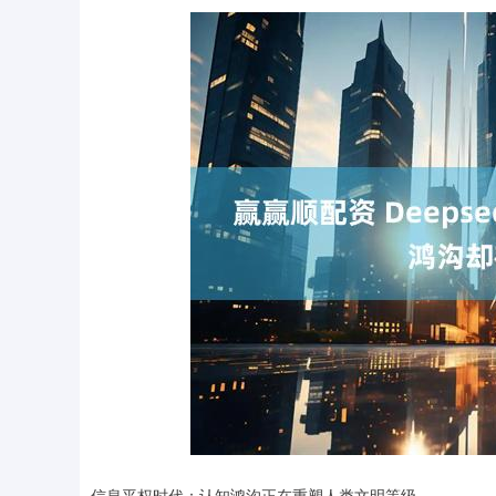
深证成指
14311.01
.68
1.02%
200.89
1
信息平权时代：认知鸿沟正在重塑人类文明等级