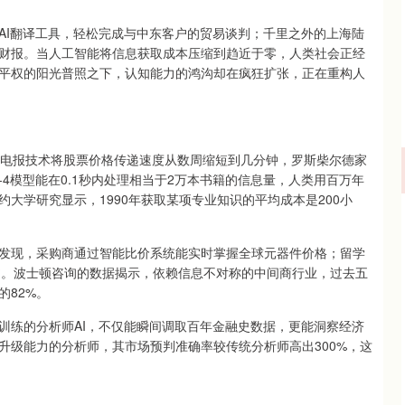
AI翻译工具，轻松完成与中东客户的贸易谈判；千里之外的上海陆
财报。当人工智能将信息获取成本压缩到趋近于零，人类社会正经
平权的阳光普照之下，认知能力的鸿沟却在疯狂扩张，正在重构人
当电报技术将股票价格传递速度从数周缩短到几分钟，罗斯柴尔德家
4模型能在0.1秒内处理相当于2万本书籍的信息量，人类用百万年
大学研究显示，1990年获取某项专业知识的平均成本是200小
发现，采购商通过智能比价系统能实时掌握全球元器件价格；留学
文书。波士顿咨询的数据揭示，依赖信息不对称的中间商行业，过去五
的82%。
训练的分析师AI，不仅能瞬间调取百年金融史数据，更能洞察经济
升级能力的分析师，其市场预判准确率较传统分析师高出300%，这