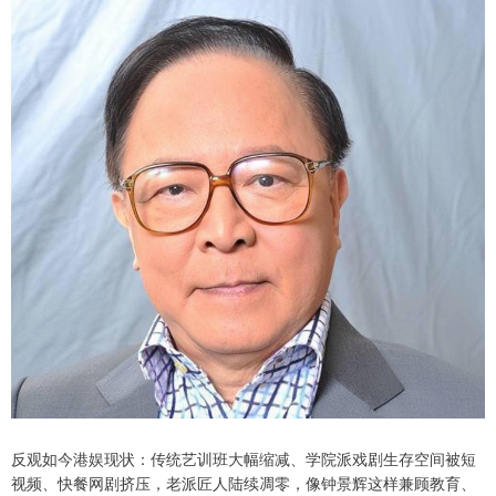
反观如今港娱现状：传统艺训班大幅缩减、学院派戏剧生存空间被短
视频、快餐网剧挤压，老派匠人陆续凋零，像钟景辉这样兼顾教育、