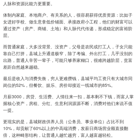
人脉和资源比能力更重要。
体制内家庭、本地商户、有关系的人，很容易获得优质资源：比如子
女进好学校、做生意拿低价铺面、承接政府小工程，他们的财富可以
通过资产（房产、商铺、土地）和人脉代代传递，形成稳定的富裕阶
层。
而普通家庭，大多没背景、没资产，父母是农民或打工人，子女只能
靠自己打拼，县城上升通道极窄，除了考编、外出打工，几乎没别的
出路，普通人辛苦一辈子，可能只够养家糊口，很难跨越阶层，贫富
差距自然越来越稳。
最后是收入与消费失衡，穷人更难攒钱，县城平均工资只有大城市同
岗位的52%，但餐饮、娱乐、房价却接近一线城市的85%。
月薪3000，房贷、生活费、人情往来一扣，基本剩不下钱，而富人掌
握核心资产，房租、分红、生意利润源源不断，消费对他们来说不值
一提。
更现实的是，县城财政供养人员（公务员、事业单位）占比不到
10%，却贡献了60%以上的中高端消费，发薪日商场营业额直接翻
倍，这种畸形结构，让普通人越忙越穷，富人越富越轻松。