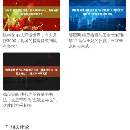
快牛盘 有人环游世界，有人月
顺配网 哈里梅根与王室“世纪和
赚3000，县城的贫富撕裂到底
解”？两位王妃的反抗，王室未
有多大？
来何去何从
鼎茂策略 明代内阁首辅的书
法，被皇帝称为“王羲之再世”，
这才叫神乎其技
相关评论