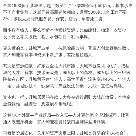
全国1800多个县城里，超半数第二产业增加值低于50亿元，根本形成
不了产业集群，这就导致高薪岗位稀缺，月薪5000以上的工作不到
3%，多数人只能做服务员、保安、店员，拿着死工资。
而少数有钱人，要么垄断本地稀缺资源，比如建材、物流、农资批
发；要么靠关系做工程、承包项目，利润丰厚。
更关键的是，县城产业单一，抗风险能力弱，普通人创业容易失败，
富人却能靠资本和资源不断扩张，差距越拉越大。
其次是资源虹吸，好东西全往大城市跑，大城市就像“抽水机”，把县
城的人才、资本、技术全吸走，95%以上的高校、90%以上的三甲医
院都在市区，县城留不住年轻人，高学历青年流失率超45%，年轻人
一走，县城缺技术、缺创意，产业没法升级，只能一直低端循环。
资本也一样，县城居民的存款，大多被银行调到大城市放贷，本地企
业贷款难、融资贵，想发展举步维艰。
这种“人才外流—产业落后—收入低—人才更外流”的恶性循环，让普
通人没翻身机会，富人却能在资源缺口里赚得盆满钵满。
再者是阶层固化，关系和资产决定上限，县城是典型的“熟人社会”，