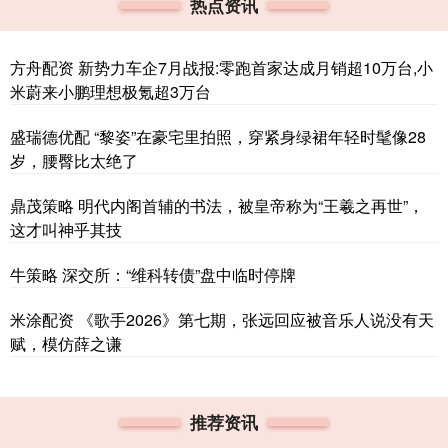
热点资讯
方舟配资 新势力车企7月战报:零跑首家达成月销超10万台,小
米蔚来小鹏理想极氪超3万台
盛瑞德优配 “黎姿”在豪宅里拍照，穿紧身绿裙年轻时髦像28
岁，腰臀比太绝了
鼎茂策略 明代内阁首辅的书法，被皇帝称为“王羲之再世”，
这才叫神乎其技
牛策略 深交所：“维科转债”盘中临时停牌
米涂配资 《歌手2026》第七期，张远回应被音乐人说没有天
赋，模仿薛之谦
推荐资讯